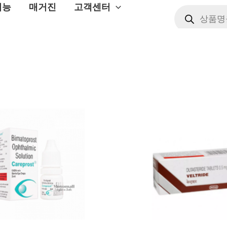
현
원
현
재
래
재
가
가
가
격:
격:
격:
,000.
₩78,000.
₩614,000.
₩178,000