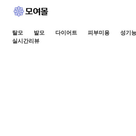
콘
텐
츠
로
탈모
발모
다이어트
피부미용
성기
건
실시간리뷰
너
뛰
기