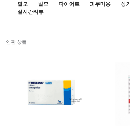
연관 상품
가
원
격
래
범
가
위:
격:
₩110,000~₩280,000
₩85