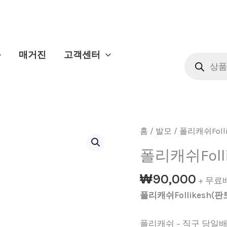
상
능
매거진
고객센터
품
검
색
폴
홈
/
발모
/ 폴리캐쉬Foll
리
폴리캐쉬Foll
캐
쉬
₩
90,000
+ 무료
Follikesh(판
폴리캐쉬Follikesh(
토
가
폴리캐쉬 – 직구 당일
카