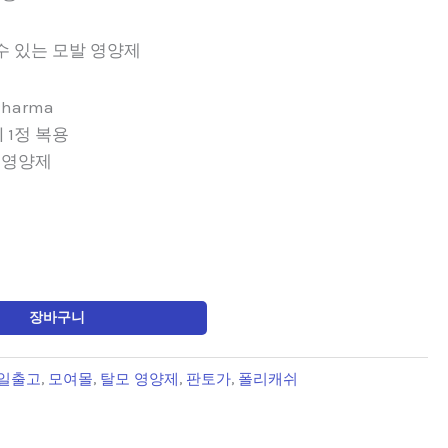
수 있는 모발 영양제
Pharma
 | 1정 복용
발 영양제
장바구니
일출고
,
모여몰
,
탈모 영양제
,
판토가
,
폴리캐쉬