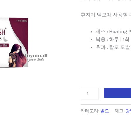
피
휴지기 탈모때 사용할 
약)
-
제조 : Healing 
300
복용 : 하루 | 1회
정
효과 : 탈모 모
수
량
카테고리:
발모
태그:
당