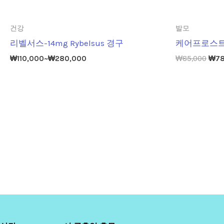
건강
발모
리벨서스-14mg Rybelsus 경구
케어프로스트 0
₩
110,000
~
₩
280,000
₩
85,000
₩
7