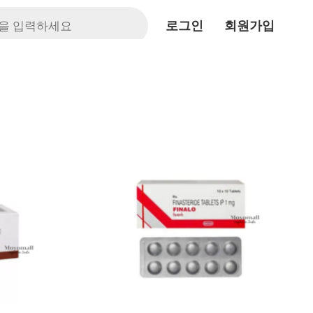
원
현
래
재
가
가
격:
격:
.
₩240,000.
₩110,000.