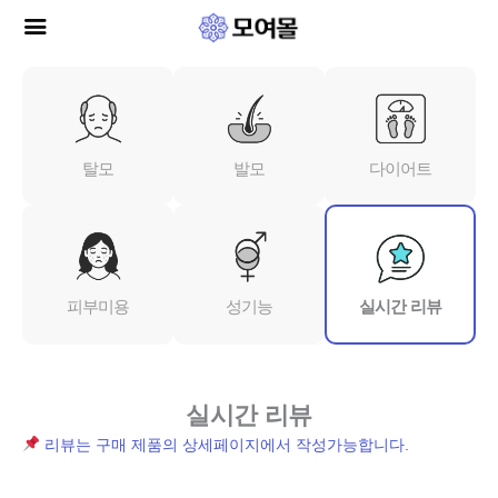
콘
텐
츠
로
건
너
탈모
발모
다이어트
뛰
기
피부미용
성기능
실시간 리뷰
실시간 리뷰
리뷰는 구매 제품의 상세페이지에서 작성가능합니다.